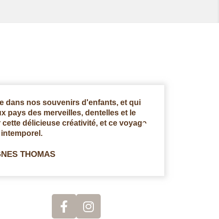
 dans nos souvenirs d'enfants, et qui
Un univers origi
ux pays des merveilles, dentelles et le
alice au pays
cette délicieuse créativité, et ce voyage
frapper a
intemporel.
NES THOMAS