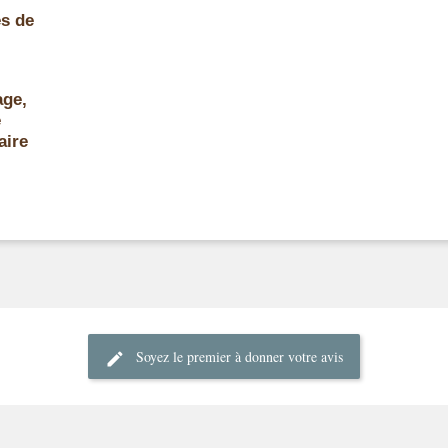
es de
age,
e
aire
Soyez le premier à donner votre avis