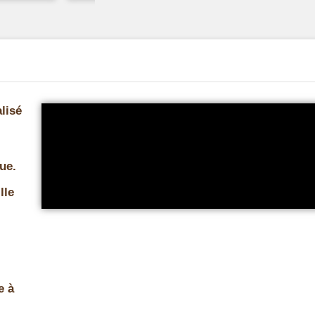
lisé
ue.
lle
e à