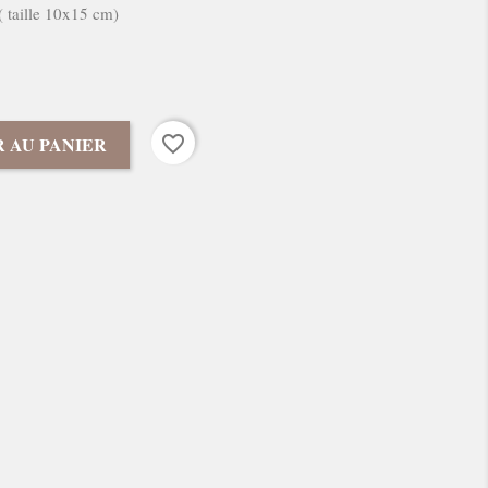
 taille 10x15 cm)
favorite_border
 AU PANIER