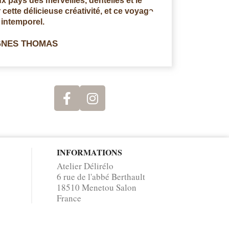
ux pays des merveilles, dentelles et le
alice au pays
cette délicieuse créativité, et ce voyage
frapper a
intemporel.
NES THOMAS
INFORMATIONS
Atelier Délirélo
6 rue de l'abbé Berthault
18510 Menetou Salon
France