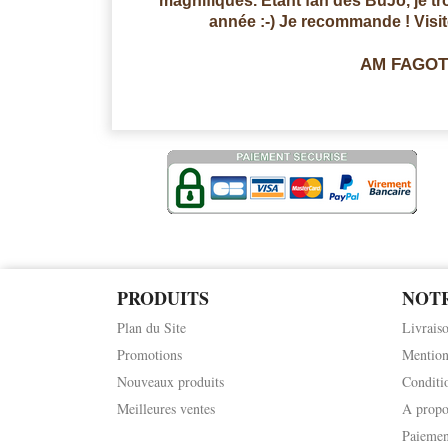
magnifiques. Etant fan des BuJo, je 
année :-) Je recommande ! Visi
AM FAGOT
PRODUITS
NOTR
Plan du Site
Livrais
Promotions
Mention
Nouveaux produits
Conditi
Meilleures ventes
A propo
Paiemen