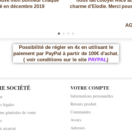
trouve mon bonheur chaque
nous fait côtoyer Alice a
té en décembre 2019
charme d'Elodie. Merci pour 
AG
Possibilité de régler en 4x en utilisant le
paiement par PayPal à partir de 100€ d'achat.
( voir conditions sur le site
PAYPAL
)
E SOCIÉTÉ
VOTRE COMPTE
Informations personnelles
on
Retours produit
s légales
Commandes
ons générales de vente
Avoirs
s
Adresses
t sécurisé