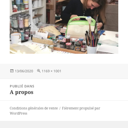
Publié
Taille
13/06/2020
1169 × 1001
le
réelle
Navigation
PUBLIÉ DANS
de
A propos
l’article
Conditions générales de vente
Fièrement propulsé par
WordPress