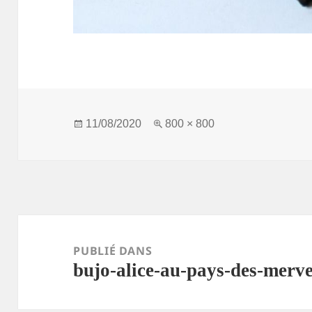
Publié
Taille
11/08/2020
800 × 800
le
réelle
Navigation
de
PUBLIÉ DANS
bujo-alice-au-pays-des-merve
l’article