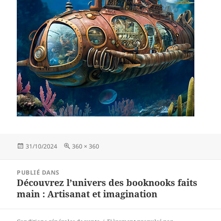
Publié
Taille
31/10/2024
360 × 360
le
réelle
Navigation
PUBLIÉ DANS
de
Découvrez l’univers des booknooks faits
l’article
main : Artisanat et imagination