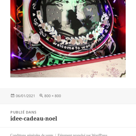
Publié
Taille
06/01/2021
800 × 800
le
réelle
Navigation
PUBLIÉ DANS
de
idee-cadeau-noel
l’article
Conditions générales de vente
Fièrement propulsé par WordPress